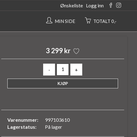
Ønskeliste
Logg inn
MIN SIDE
TOTALT 0,-
3 299 kr
-
+
Varenummer:
997103610
Lagerstatus:
På lager