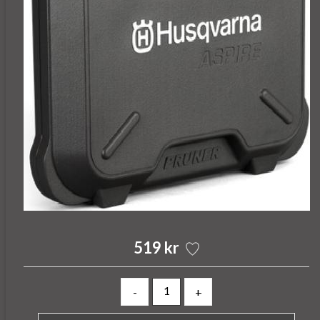
519 kr
-
+