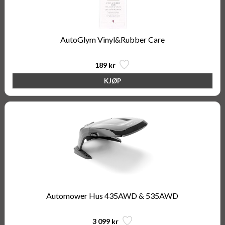
AutoGlym Vinyl&Rubber Care
189 kr
Automower Hus 435AWD & 535AWD
3 099 kr