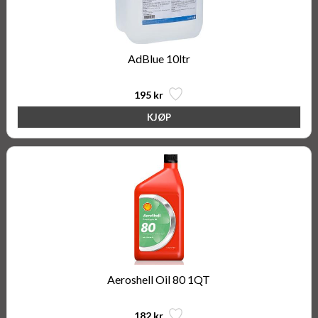
AdBlue 10ltr
195 kr
Aeroshell Oil 80 1QT
182 kr