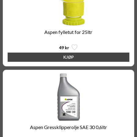
Aspen fylletut for 25ltr
49 kr
Aspen Gressklipperolje SAE 30 0,6ltr