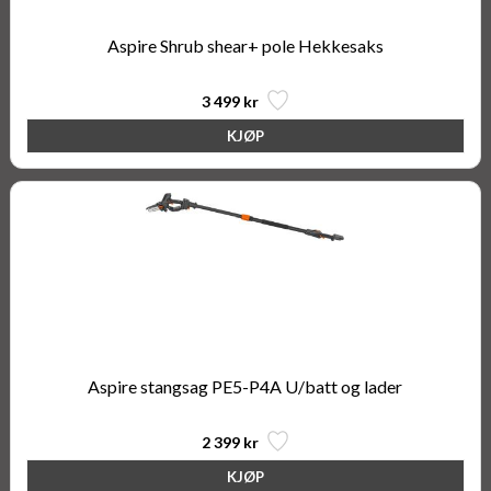
Aspire Shrub shear+ pole Hekkesaks
3 499 kr
Aspire stangsag PE5-P4A U/batt og lader
2 399 kr