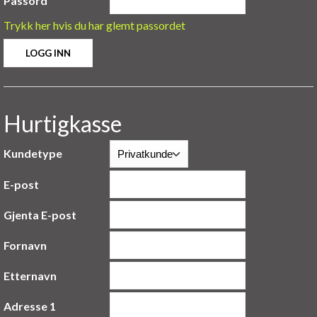
Passord
Trykk her hvis du har glemt passordet
Hurtigkasse
Kundetype
E-post
Gjenta E-post
Fornavn
Etternavn
Adresse 1